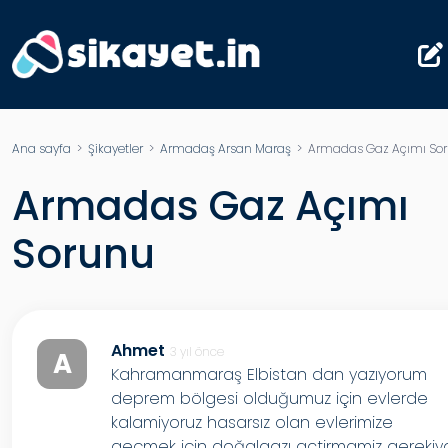
Ana sayfa
>
Şikayetler
>
Armadaş Arsan Maraş
> Armadas Gaz Açımı So
Armadas Gaz Açımı
Sorunu
Ahmet
3 yıl önce
A
Kahramanmaraş Elbistan dan yazıyorum
deprem bölgesi olduğumuz için evlerde
kalamiyoruz hasarsız olan evlerimize
geçmek için doğalgazı actirmamiz gerekiy