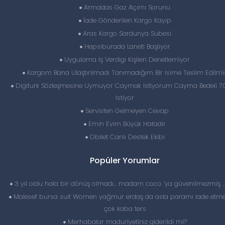
Armadas Gaz Açımı Sorunu
İade Gönderilen Kargo Kayıp
Aras Kargo Sardunya Subesi
Hepsiburada Laneti Başlıyor
Uygulama Iş Verdigi Kişileri Denetlemiyor
Kargom Bana Ulaştırılmadı Tanımadığım Bir Isime Teslim Edilmi
Digiturk Sözleşmesine Uymuyor Caymak Istiyorum Cayma Bedeli 70
Istiyor
Servisten Gelmeyen Cevap
Emin Evim Büyük Hatadir
Obilet Canlı Destek Ekibi
Popüler Yorumlar
3 yıl oldu hala bir dönüş olmadı… madam coco ‘ya güvenilmezmiş 
Malesef bursa suit Women yağmur erdaş da asla paramı iade etme
çok kaba ters
Merhabalar maduriyetiniz giderildi mi?