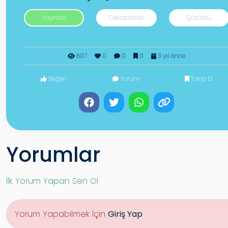
Yayında
Cevaplandı
Çözüldü
807
0
0
0
3 yıl önce
Beğen
Yorum
Takip Et
Yorumlar
İlk Yorum Yapan Sen Ol
Yorum Yapabilmek İçin
Giriş Yap