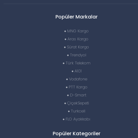
Popüler Markalar
MNG Kargo
Aras Kargo
Sürat Kargo
Trendyol
Türk Telekom
A101
Vodafone
PTT Kargo
D-Smart
ÇiçekSepeti
Turkcell
FLO Ayakkabı
Popüler Kategoriler