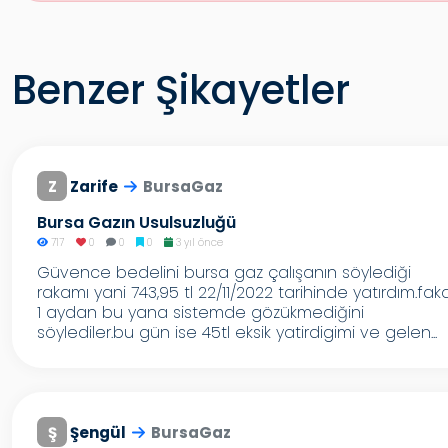
Benzer Şikayetler
Z
Zarife
BursaGaz
Bursa Gazın Usulsuzluğü
717
0
0
0
3 yıl önce
Güvence bedelini bursa gaz çalışanın söylediği
rakamı yani 743,95 tl 22/11/2022 tarihinde yatırdım.fak
1 aydan bu yana sistemde gözükmediğini
söylediler.bu gün ise 45tl eksik yatirdigimi ve gelen...
Ş
Şengül
BursaGaz