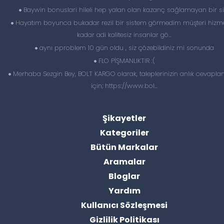
Baywin bonuslari hileli hep yalan olan kazanç sağlamayan bir si
Hayatım boyunca bukadar rezil bir sistem görmedim müşteri hizme
kadar adi kalitesiz insanlar gö...
aynı pproblem 10 gün oldu , siz çözebildiniz mi sonunda
FLO PİŞMANLIKTIR :(
Merhaba Sezgin Bey, BOLT KARGO olarak, taleplerinizin anlık cevapl
için; https://www.bol...
Şikayetler
Kategoriler
Bütün Markalar
Aramalar
Bloglar
Yardım
Kullanıcı Sözleşmesi
Gizlilik Politikası