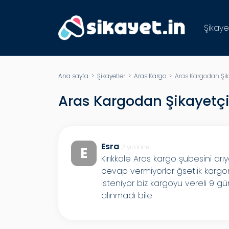
Şikaye
Ana sayfa
>
Şikayetler
>
Aras Kargo
> Aras Kargodan Şik
Aras Kargodan Şikayetç
Esra
2 yıl önce
E
Kırıkkale Aras kargo şubesini arı
cevap vermiyorlar ğsetlik kargo
isteniyor biz kargoyu vereli 9 
alınmadı bile