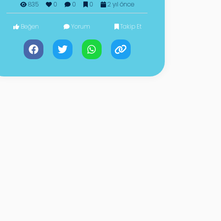
835
0
0
0
2 yıl önce
Beğen
Yorum
Takip Et