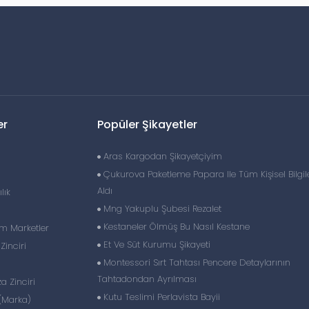
er
Popüler Şikayetler
Aras Kargodan Şikayetçiyim
Çukurova Paketleme Papara Ile Tüm Kişisel Bilgil
Aldı
lık
Mng Yakuplu Şubesi Rezalet
Kestaneler Ölmüş Bu Nasıl Kestane
im Marketler
Et Ve Süt Kurumu Şikayeti
inciri
Montessori Sırt Tahtası Pencere Detaylarının
Tahtadondan Ayrılması
 Zinciri
Kutu Teslimi Perlavista Bayii
(Marka)