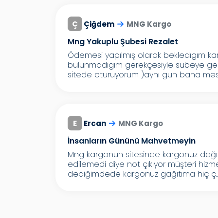
Ç
Çiğdem
MNG Kargo
Mng Yakuplu Şubesi Rezalet
Ödemesi yapılmış olarak bekledıgım k
bulunmadıgım gerekçesiyle subeye geri 
sitede oturuyorum )aynı gun bana mesaj
E
Ercan
MNG Kargo
İnsanların Gününü Mahvetmeyin
Mng kargonun sitesinde kargonuz dağıtım
edilemedi diye not çıkıyor müşteri hiz
dediğimdede kargonuz gağıtıma hiç ç..