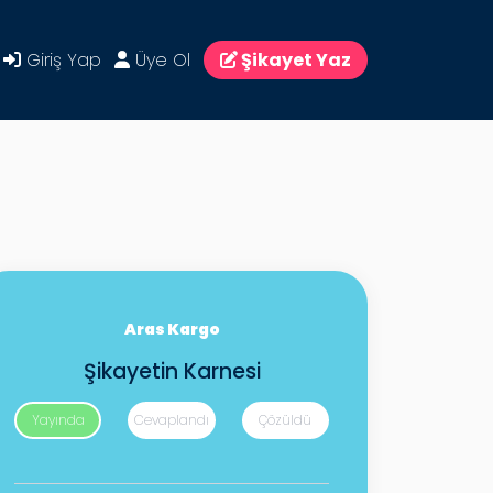
Giriş Yap
Üye Ol
Şikayet Yaz
Aras Kargo
Şikayetin Karnesi
Yayında
Cevaplandı
Çözüldü