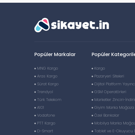
Popüler Markalar
Popüler Kategoril
MNG Kargo
Kargo
Aras Kargo
Pazaryeri Siteleri
Sürat Kargo
Dijital Platform Yayıncı
Trendyol
GSM Operatörleri
Türk Telekom
Marketler Zinciri-İndir
A101
Giyim Marka Mağaza Z
Vodafone
Özel Bankalar
PTT Kargo
Mobilya Marka Mağaza
D-Smart
Tablet ve E-Okuyucu 