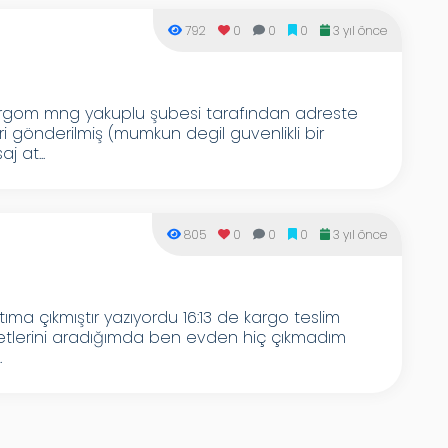
792
0
0
0
3 yıl önce
argom mng yakuplu şubesi tarafından adreste
gönderilmiş (mumkun degil guvenlikli bir
 at...
805
0
0
0
3 yıl önce
a çıkmıştır yazıyordu 16:13 de kargo teslim
metlerini aradığımda ben evden hiç çıkmadım
.