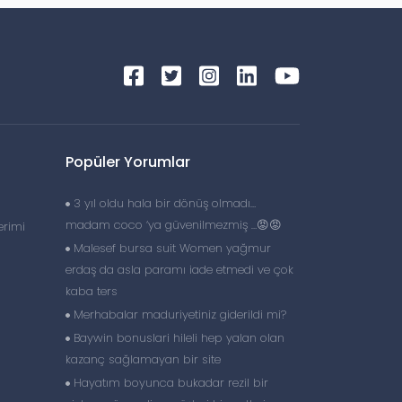
Popüler Yorumlar
3 yıl oldu hala bir dönüş olmadı…
madam coco ‘ya güvenilmezmiş …😡😡
erimi
Malesef bursa suit Women yağmur
erdaş da asla paramı iade etmedi ve çok
kaba ters
Merhabalar maduriyetiniz giderildi mi?
Baywin bonuslari hileli hep yalan olan
kazanç sağlamayan bir site
Hayatım boyunca bukadar rezil bir