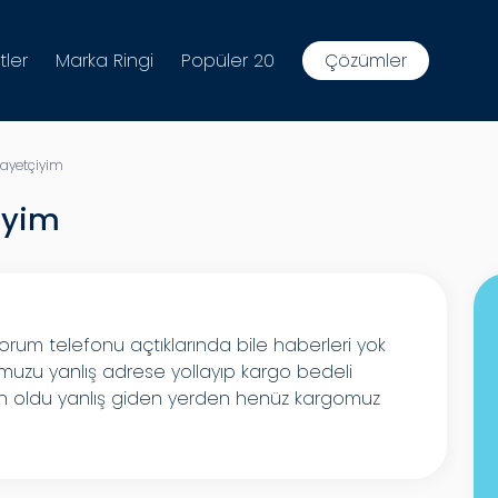
tler
Marka Ringi
Popüler 20
Çözümler
ayetçiyim
iyim
yorum telefonu açtıklarında bile haberleri yok
muzu yanlış adrese yollayıp kargo bedeli
gün oldu yanlış giden yerden henüz kargomuz