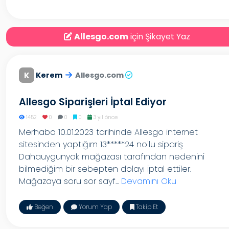
Allesgo.com
için Şikayet Yaz
K
Kerem
Allesgo.com
Allesgo Siparişleri İptal Ediyor
1452
0
0
0
3 yıl önce
Merhaba 10.01.2023 tarihinde Allesgo internet
sitesinden yaptığım 13*****24 no'lu sipariş
Dahauygunyok mağazası tarafından nedenini
bilmediğim bir sebepten dolayı iptal ettiler.
Mağazaya soru sor sayf...
Devamını Oku
Beğen
Yorum Yap
Takip Et