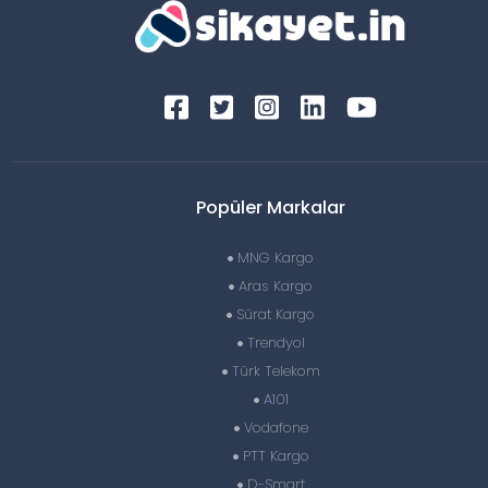
Popüler Markalar
MNG Kargo
Aras Kargo
Sürat Kargo
Trendyol
Türk Telekom
A101
Vodafone
PTT Kargo
D-Smart