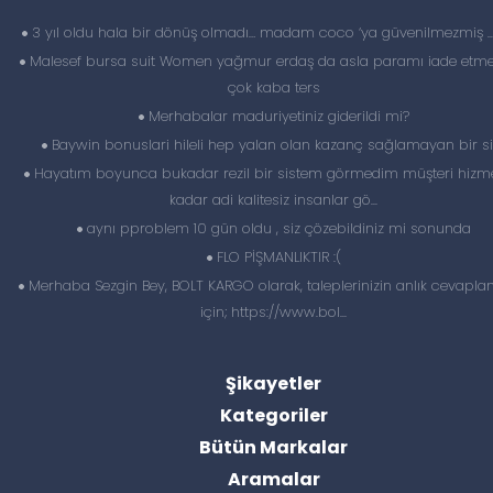
3 yıl oldu hala bir dönüş olmadı… madam coco ‘ya güvenilmezmiş 
Malesef bursa suit Women yağmur erdaş da asla paramı iade etme
çok kaba ters
Merhabalar maduriyetiniz giderildi mi?
Baywin bonuslari hileli hep yalan olan kazanç sağlamayan bir si
Hayatım boyunca bukadar rezil bir sistem görmedim müşteri hizme
kadar adi kalitesiz insanlar gö...
aynı pproblem 10 gün oldu , siz çözebildiniz mi sonunda
FLO PİŞMANLIKTIR :(
Merhaba Sezgin Bey, BOLT KARGO olarak, taleplerinizin anlık cevapl
için; https://www.bol...
Şikayetler
Kategoriler
Bütün Markalar
Aramalar