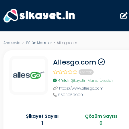
Ana sayfa
>
Bütün Markalar
> Allesgo.com
Allesgo.com
Oy Yok
4 Yıldır
Şikayetin Marka Üyesidir
https://www.allesgo.com
8503050909
Şikayet Sayısı
Çözüm Sayısı
1
0