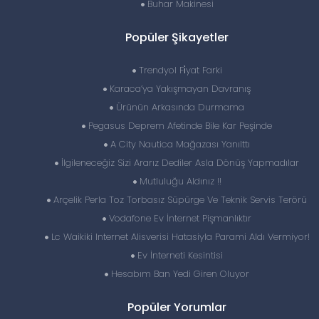
Buhar Makinesi
Popüler Şikayetler
Trendyol Fi̇yat Farki
Karaca’ya Yakışmayan Davranış
Ürünün Arkasında Durmama
Pegasus Deprem Afetinde Bile Kar Peşinde
A City Nautica Mağazası Yanılttı
İlgileneceğiz Sizi Ararız Dediler Asla Dönüş Yapmadılar
Mutluluğu Aldınız !!
Arçelik Perla Toz Torbasız Süpürge Ve Teknik Servis Terörü
Vodafone Ev İnternet Pişmanlıktır
Lc Waikiki Internet Alisverisi Hatasiyla Parami Aldı Vermiyor!
Ev İnterneti Kesintisi
Hesabım Ban Yedi Giren Oluyor
Popüler Yorumlar