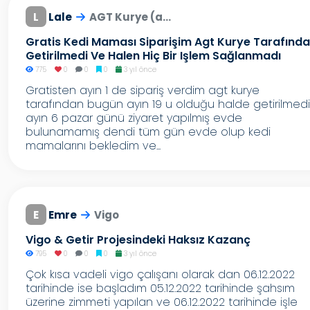
L
Lale
AGT Kurye (a...
Gratis Kedi Maması Siparişim Agt Kurye Tarafınd
Getirilmedi Ve Halen Hiç Bir Işlem Sağlanmadı
775
0
0
0
3 yıl önce
Gratisten ayın 1 de sipariş verdim agt kurye
tarafından bugün ayın 19 u olduğu halde getirilmedi
ayın 6 pazar günü ziyaret yapılmış evde
bulunamamış dendi tüm gün evde olup kedi
mamalarını bekledim ve...
E
Emre
Vigo
Vigo & Getir Projesindeki Haksız Kazanç
795
0
0
0
3 yıl önce
Çok kısa vadeli vigo çalışanı olarak dan 06.12.2022
tarihinde ise başladım 05.12.2022 tarihinde şahsım
üzerine zimmeti yapılan ve 06.12.2022 tarihinde işle