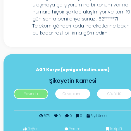
ulaşmaya çalışıyorum ne bi konum var ne
numara hiçbir şekilde ulaşılmıyor ve tam 19
gün sonra beni arıyorsunuz . 52*****71
Telekom gönderi kodu hareketlerine bakın
bu kadar rezil bi firma görmedim .
AGT Kurye (aynigunteslim.com)
Şikayetin Karnesi
Yayında
Cevaplandı
Çözüldü
873
0
0
0
3 yıl önce
Beğen
Yorum
Takip Et