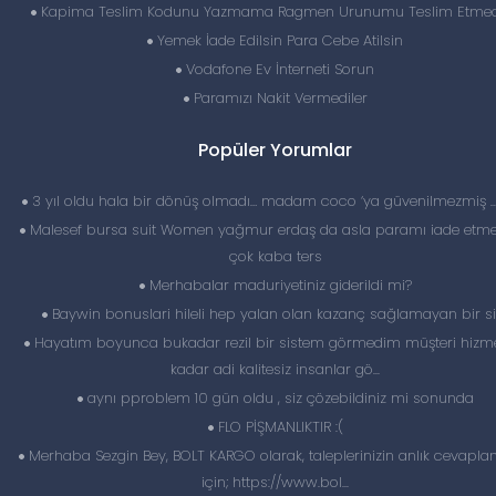
Kapima Teslim Kodunu Yazmama Ragmen Urunumu Teslim Etmedi
Yemek İade Edilsin Para Cebe Atilsin
Vodafone Ev İnterneti Sorun
Paramızı Nakit Vermediler
Popüler Yorumlar
3 yıl oldu hala bir dönüş olmadı… madam coco ‘ya güvenilmezmiş 
Malesef bursa suit Women yağmur erdaş da asla paramı iade etme
çok kaba ters
Merhabalar maduriyetiniz giderildi mi?
Baywin bonuslari hileli hep yalan olan kazanç sağlamayan bir si
Hayatım boyunca bukadar rezil bir sistem görmedim müşteri hizme
kadar adi kalitesiz insanlar gö...
aynı pproblem 10 gün oldu , siz çözebildiniz mi sonunda
FLO PİŞMANLIKTIR :(
Merhaba Sezgin Bey, BOLT KARGO olarak, taleplerinizin anlık cevapl
için; https://www.bol...