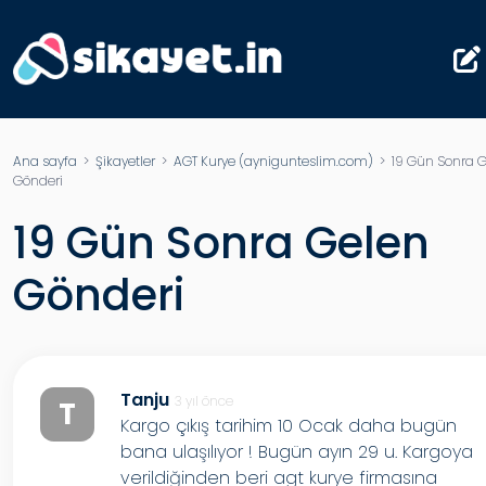
Ana sayfa
>
Şikayetler
>
AGT Kurye (aynigunteslim.com)
> 19 Gün Sonra G
Gönderi
19 Gün Sonra Gelen
Gönderi
Tanju
3 yıl önce
T
Kargo çıkış tarihim 10 Ocak daha bugün
bana ulaşılıyor ! Bugün ayın 29 u. Kargoya
verildiğinden beri agt kurye firmasına