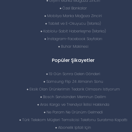
Giyim Marka Mağaza Zinciri
Özel Bankalar
Mobilya Marka Mağaza Zinciri
Tablet ve E-Okuyucu (Marka)
Kablolu-Sabit Haberleşme (Marka)
İnstagram-Facebook Sayfaları
Buhar Makinesi
Popüler Şikayetler
19 Gün Sonra Gelen Gönderi
Samsung Flip Z4 Almanın Sonu
Eksik Olan Ürünlerimin Tedarik Olmasını Istiyorum
Bosch Servisinden Memnun Deilim
Aras Kargo ve Trendyol İkilisi Hakkında
Ne Param Ne Ürünüm Gelmedi
Türk Telekom Müşteri Temsilcisi Telefonu Suratıma Kapattı
Abonelik Iptali Için