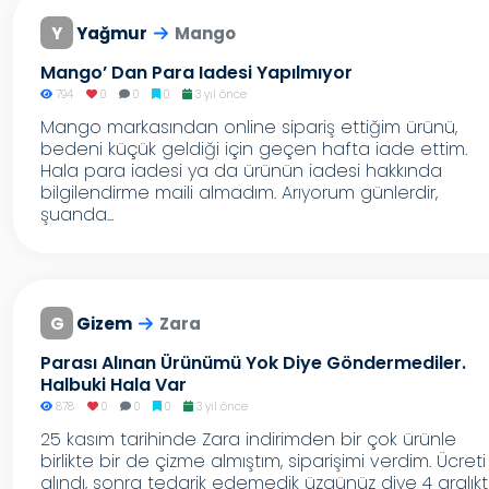
Y
Yağmur
Mango
Mango’ Dan Para Iadesi Yapılmıyor
794
0
0
0
3 yıl önce
Mango markasından online sipariş ettiğim ürünü,
bedeni küçük geldiği için geçen hafta iade ettim.
Hala para iadesi ya da ürünün iadesi hakkında
bilgilendirme maili almadım. Arıyorum günlerdir,
şuanda...
G
Gizem
Zara
Parası Alınan Ürünümü Yok Diye Göndermediler.
Halbuki Hala Var
878
0
0
0
3 yıl önce
25 kasım tarihinde Zara indirimden bir çok ürünle
birlikte bir de çizme almıştım, siparişimi verdim. Ücreti
alındı, sonra tedarik edemedik üzgünüz diye 4 aralık