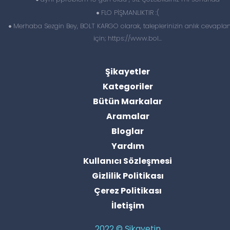
FLO PİŞMANLIKTIR :(
Merhaba Sezgin Bey, BOLT KARGO olarak, taleplerinizin anlık cevapl
için; https://www.bol...
Şikayetler
Kategoriler
Bütün Markalar
Aramalar
Bloglar
Yardım
Kullanıcı Sözleşmesi
Gizlilik Politikası
Çerez Politikası
İletişim
2022 © Şikayetin