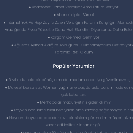
Vodafonet Hizmet Vermiyor Ama Fatura Veriyor
Abonelik İptal Süreci
İnternet Yok Ve Hep Zayıftı Zaten Verdiğim Paranın Karşılığını Alamad
Aradığımda Fiyatı Yükseltip Daha Hızlı Efendim Diyorsunuz Daha Bete
Kargom Gelmedi Gelmiyor
Ağustos Ayında Aldığım Koltuğumu Kullanamıyorum Getirmiyorl
Paramla Rezil Oldum
Popüler Yorumlar
3 yıl oldu hala bir dönüş olmadı… madam coco ‘ya güvenilmezmiş 
Malesef bursa suit Women yağmur erdaş da asla paramı iade etme
çok kaba ters
Merhabalar maduriyetiniz giderildi mi?
Baywin bonuslari hileli hep yalan olan kazanç sağlamayan bir si
Hayatım boyunca bukadar rezil bir sistem görmedim müşteri hizme
kadar adi kalitesiz insanlar gö...
aynı pproblem 10 gün oldu , siz çözebildiniz mi sonunda