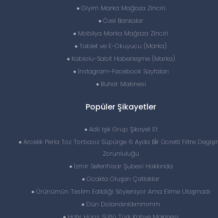
Giyim Marka Mağaza Zinciri
Özel Bankalar
Mobilya Marka Mağaza Zinciri
Tablet ve E-Okuyucu (Marka)
Kablolu-Sabit Haberleşme (Marka)
İnstagram-Facebook Sayfaları
Buhar Makinesi
Popüler Şikayetler
Adil Işık Grup Şikayet Et
Arcelik Perla Toz Torbasız Süpürge 6 Ayda Bi̇r Ücretli Filtre Degişi
Zorunluluğu
İzmir Seferihisar Şubesi Hakkında
Ocakta Oluşan Çatlaklar
Ürünümün Teslim Edildiği Söyleniyor Ama Elime Ulaşmadı
Dün Dolandırıldımmmm
Hatır Hüps Sütlü Türk Kahve Makinesi