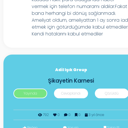
vermek için telefon numaramı aldılar.Fakat
bana herhangi bi dönüş sağlanmadı.
Ameliyat oldum, ameliyattan 1 ay sonra ia
etmek için götürdüğümde kabul etmediler
Kendi hatalarını kabul etmediler
Adil Işık Group
Şikayetin Karnesi
Yayında
Cevaplandı
Çözüldü
792
0
0
0
3 yıl önce
Beğen
Yorum
Takip Et