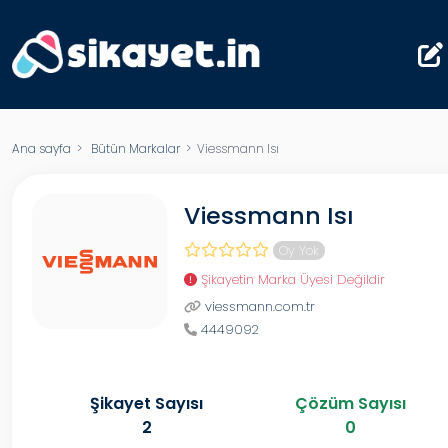
Ana sayfa
>
Bütün Markalar
> Viessmann Isı
Viessmann Isı
Oy Yok
Şikayetin Marka Üyesi Değildir
viessmann.com.tr
4449092
Şikayet Sayısı
Çözüm Sayısı
2
0