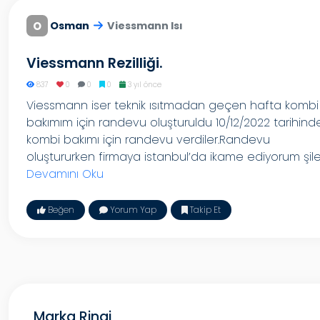
O
Osman
Viessmann Isı
Viessmann Rezilliği.
837
0
0
0
3 yıl önce
Viessmann iser teknik ısıtmadan geçen hafta kombi
bakımım için randevu oluşturuldu 10/12/2022 tarihind
kombi bakımı için randevu verdiler.Randevu
oluştururken firmaya istanbul’da ikame ediyorum şile.
Devamını Oku
Beğen
Yorum Yap
Takip Et
Marka Ringi