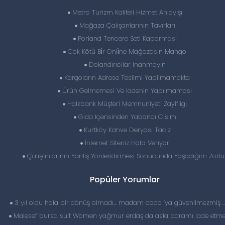
Metro Turizm Kaliteli Hizmet Anlayışı
Mağaza Çalışanlarının Tavırları
Porland Tencere Seti Kabarması
Çok Kötü Bi̇r Onli̇ne Mağazasın Mango
Dolandırıcılar Inanmayın
Kargoların Adrese Teslimi Yapilmamakta
Ürün Gelmemesi Ve Iadenin Yapılmaması
Halkbank Müşteri Memnuniyeti Zayifligi
Gıda Içerisinden Yabancı Cisim
Kurtköy Kahve Deryası Taciz
İnternet Siteniz Hata Veriyor
Çalışanlarının Yanlış Yönlendirmesi Sonucunda Yaşadığım Zorlu
Popüler Yorumlar
3 yıl oldu hala bir dönüş olmadı… madam coco ‘ya güvenilmezmiş 
Malesef bursa suit Women yağmur erdaş da asla paramı iade etme