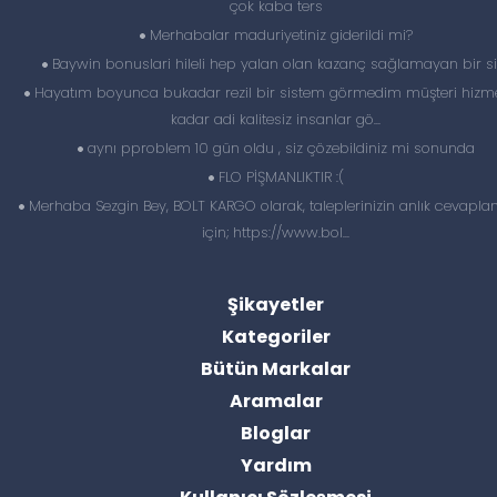
çok kaba ters
Merhabalar maduriyetiniz giderildi mi?
Baywin bonuslari hileli hep yalan olan kazanç sağlamayan bir si
Hayatım boyunca bukadar rezil bir sistem görmedim müşteri hizme
kadar adi kalitesiz insanlar gö...
aynı pproblem 10 gün oldu , siz çözebildiniz mi sonunda
FLO PİŞMANLIKTIR :(
Merhaba Sezgin Bey, BOLT KARGO olarak, taleplerinizin anlık cevapl
için; https://www.bol...
Şikayetler
Kategoriler
Bütün Markalar
Aramalar
Bloglar
Yardım