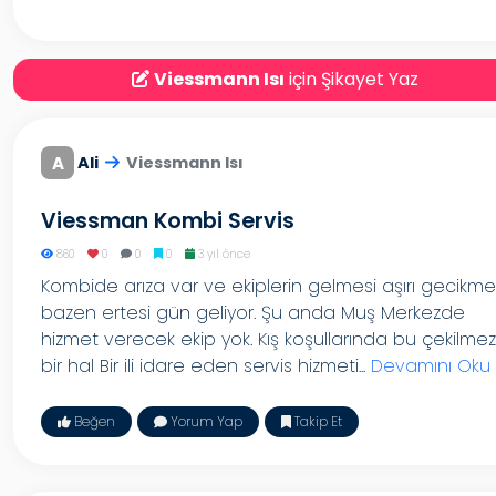
Viessmann Isı
için Şikayet Yaz
A
Ali
Viessmann Isı
Viessman Kombi Servis
860
0
0
0
3 yıl önce
Kombide arıza var ve ekiplerin gelmesi aşırı gecikmel
bazen ertesi gün geliyor. Şu anda Muş Merkezde
hizmet verecek ekip yok. Kış koşullarında bu çekilmez
bir hal Bir ili idare eden servis hizmeti...
Devamını Oku
Beğen
Yorum Yap
Takip Et