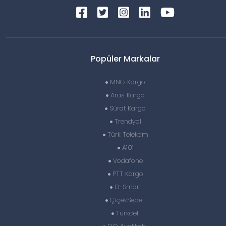
Popüler Markalar
MNG Kargo
Aras Kargo
Sürat Kargo
Trendyol
Türk Telekom
A101
Vodafone
PTT Kargo
D-Smart
ÇiçekSepeti
Turkcell