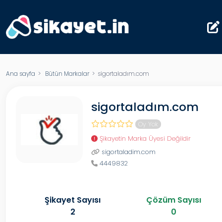
Ana sayfa
>
Bütün Markalar
> sigortaladım.com
sigortaladım.com
Oy Yok
Şikayetin Marka Üyesi Değildir
sigortaladim.com
4449832
Şikayet Sayısı
Çözüm Sayısı
2
0