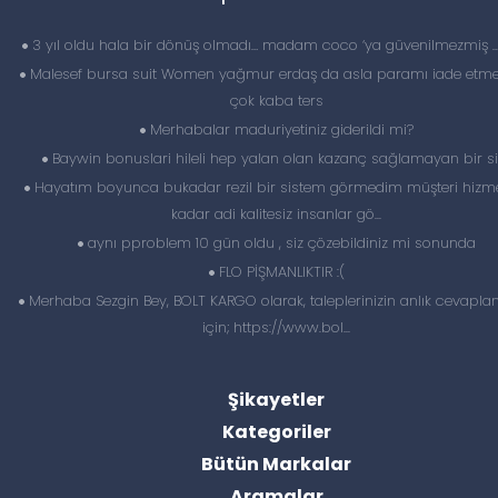
3 yıl oldu hala bir dönüş olmadı… madam coco ‘ya güvenilmezmiş 
Malesef bursa suit Women yağmur erdaş da asla paramı iade etme
çok kaba ters
Merhabalar maduriyetiniz giderildi mi?
Baywin bonuslari hileli hep yalan olan kazanç sağlamayan bir si
Hayatım boyunca bukadar rezil bir sistem görmedim müşteri hizme
kadar adi kalitesiz insanlar gö...
aynı pproblem 10 gün oldu , siz çözebildiniz mi sonunda
FLO PİŞMANLIKTIR :(
Merhaba Sezgin Bey, BOLT KARGO olarak, taleplerinizin anlık cevapl
için; https://www.bol...
Şikayetler
Kategoriler
Bütün Markalar
Aramalar