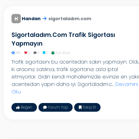
H
Handan
sigortaladım.com
Sigortaladım.com Trafik Sigortası
Yapmayın
1181
0
0
0
3 yıl önce
Trafik sigortasını bu acentedan sakın yapmayın. Old
ki aracınız satılırsa, trafik sigortanızı asla iptal
etmiyorlar. Gidin kendi mahallemizde evinize en yakı
acentedan yapın daha iyi. Sigortaladım.c...
Devamını
Oku
Beğen
Yorum Yap
Takip Et