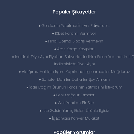
Popüler Şikayetler
Gerekeni̇n Yapi̇lmasi̇ni̇ Arz Edi̇yorum...
1Xbet Paramı Vermiyor
Hindi Dolma Sipariş Vermeyin
Aras Kargo Kayıpları
İndirimli Diye Aynı Fiyattan Satıyorlar Indirim Falan Yok Indirimli 
Indirmisizde Fiyat Aynı
Aldığımız Hat Için Işlem Yapılmadı Ilgilenmediler Mağduruz
Schafer Dan Bir Daha Bir Şey Almam
İade Ettiğim Ürünün Parasının Yatmasını İstiyorum
Beni Mağdur Etmeleri
Wnt Yanıltan Bir Site
İste Gelsin Yanlış Gelen Ürünle Ilgisiz
İş Bankası Kariyer Mülakat
Popüler Yorumlar