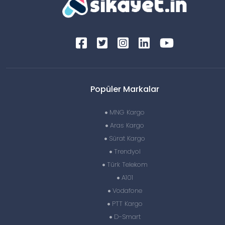
Popüler Markalar
MNG Kargo
Aras Kargo
Sürat Kargo
Trendyol
Türk Telekom
A101
Vodafone
PTT Kargo
D-Smart