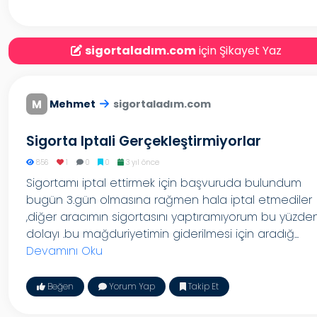
sigortaladım.com
için Şikayet Yaz
M
Mehmet
sigortaladım.com
Sigorta Iptali Gerçekleştirmiyorlar
856
1
0
0
3 yıl önce
Sigortamı iptal ettirmek için başvuruda bulundum
bugün 3.gün olmasına rağmen hala iptal etmediler
,diğer aracımın sigortasını yaptıramıyorum bu yüzde
dolayı .bu mağduriyetimin giderilmesi için aradığ...
Devamını Oku
Beğen
Yorum Yap
Takip Et