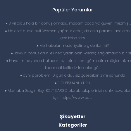
Popüler Yorumlar
3 yıl oldu hala bir dönüş olmadı… madam coco ‘ya güvenilmezmiş 
Malesef bursa suit Women yağmur erdaş da asla paramı iade etme
çok kaba ters
Merhabalar maduriyetiniz giderildi mi?
Baywin bonuslari hileli hep yalan olan kazanç sağlamayan bir si
Hayatım boyunca bukadar rezil bir sistem görmedim müşteri hizme
kadar adi kalitesiz insanlar gö...
aynı pproblem 10 gün oldu , siz çözebildiniz mi sonunda
FLO PİŞMANLIKTIR :(
Merhaba Sezgin Bey, BOLT KARGO olarak, taleplerinizin anlık cevapl
için; https://www.bol...
Şikayetler
Kategoriler