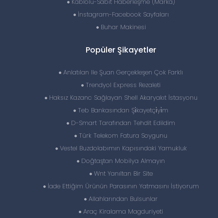
Kablolu-Sabit Haberleşme (Marka)
İnstagram-Facebook Sayfaları
Buhar Makinesi
Popüler Şikayetler
Anlatılan Ile Şuan Gerçekleşen Çok Farklı
Trendyol Express Rezaleti
Haksız Kazanc Sağlayan Shell Akaryakıt İstasyonu
Teb Bankasından Şi̇kayetçi̇yi̇m
D-Smart Tarafından Tehdit Edildim
Türk Telekom Fatura Soygunu
Vestel Buzdolabımın Kapısındaki Yamukluk
Doğtaştan Mobilya Almayın
Wnt Yanıltan Bir Site
İade Ettiğim Ürünün Parasının Yatmasını İstiyorum
Allahlarından Bulsunlar
Araç Kiralama Magduriyeti