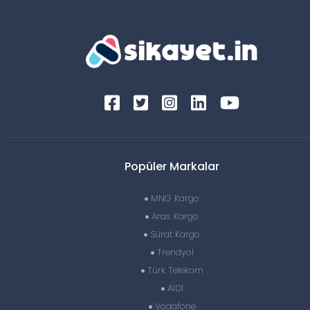
Popüler Markalar
MNG Kargo
Aras Kargo
Sürat Kargo
Trendyol
Türk Telekom
A101
Vodafone