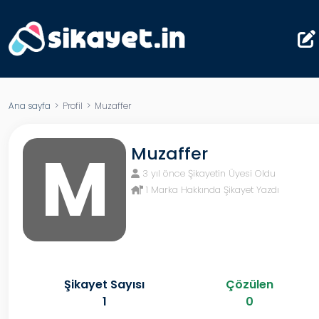
Ana sayfa
> Profil > Muzaffer
M
Muzaffer
3 yıl önce Şikayetin Üyesi Oldu
1 Marka Hakkında Şikayet Yazdı
Şikayet Sayısı
Çözülen
1
0