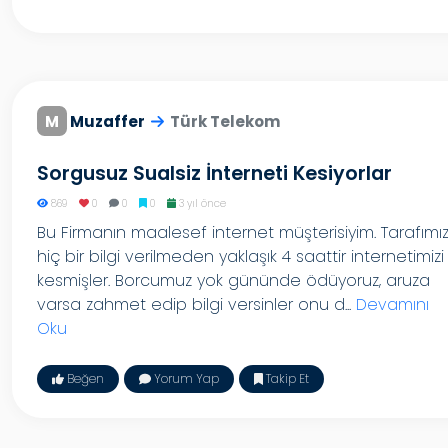
M
Muzaffer
Türk Telekom
Sorgusuz Sualsiz İnterneti Kesiyorlar
869
0
0
0
3 yıl önce
Bu Firmanın maalesef internet müşterisiyim. Tarafımı
hiç bir bilgi verilmeden yaklaşık 4 saattir internetimizi
kesmişler. Borcumuz yok gününde ödüyoruz, aruza
varsa zahmet edip bilgi versinler onu d...
Devamını
Oku
Beğen
Yorum Yap
Takip Et