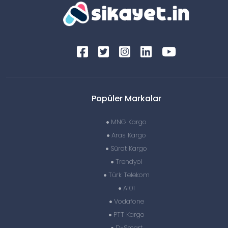
Popüler Markalar
MNG Kargo
Aras Kargo
Sürat Kargo
Trendyol
Türk Telekom
A101
Vodafone
PTT Kargo
D-Smart