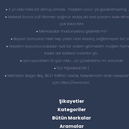
3 yıl oldu hala bir dönüş olmadı… madam coco ‘ya güvenilmezmiş 
Malesef bursa suit Women yağmur erdaş da asla paramı iade etme
çok kaba ters
Merhabalar maduriyetiniz giderildi mi?
Baywin bonuslari hileli hep yalan olan kazanç sağlamayan bir si
Hayatım boyunca bukadar rezil bir sistem görmedim müşteri hizme
kadar adi kalitesiz insanlar gö...
aynı pproblem 10 gün oldu , siz çözebildiniz mi sonunda
FLO PİŞMANLIKTIR :(
Merhaba Sezgin Bey, BOLT KARGO olarak, taleplerinizin anlık cevapl
için; https://www.bol...
Şikayetler
Kategoriler
Bütün Markalar
Aramalar