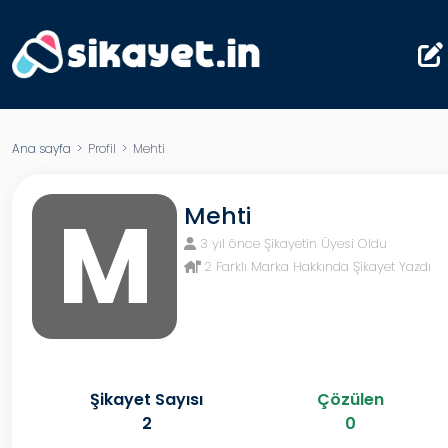
Ana sayfa
> Profil > Mehti
M
Mehti
3 yıl önce Şikayetin Üyesi Oldu
2 Farklı Marka Hakkında Şikayet Yazdı
Şikayet Sayısı
Çözülen
2
0