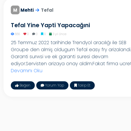
M
Mehti
Tefal
Tefal Yine Yapti Yapacağıni
886
0
0
0
3 yıl önce
25 Temmuz 2022 tarihinde Trendyol aracılığı ile SEB
Groupe den almiş oldugum Tefal easy fry arizalandi.
Garanti surwsi ve ek garanti suresi devam
ediyor.Servisten arizaya onay aldim.Fakat firma ucret.
Devamını Oku
Beğen
Yorum Yap
Takip Et