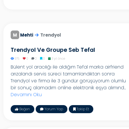
M
Mehti
Trendyol
Trendyol Ve Groupe Seb Tefal
975
0
2
0
3 yıl önce
Bülent yol aracılığı ile aldığım Tefal marka airfriend
arızalandı servis süreci tamamlandıktan sonra
Trendyol ve firma ile 3 gündür görüşüyorum olumlu
bir sonuç alamadım online elektronik eşya alımınd...
Devamını Oku
Beğen
Yorum Yap
Takip Et