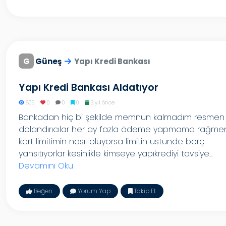
G
Güneş
Yapı Kredi Bankası
Yapı Kredi Bankası Aldatıyor
805
0
0
0
3 yıl önce
Bankadan hiç bi şekilde memnun kalmadım resmen
dolandırıcılar her ay fazla ödeme yapmama rağme
kart limitimin nasıl oluyorsa limitin üstünde borç
yansıtıyorlar kesinlikle kimseye yapıkrediyi tavsiye...
Devamını Oku
Beğen
Yorum Yap
Takip Et