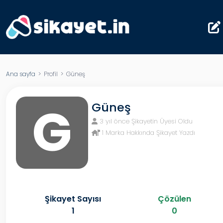
Ana sayfa
> Profil > Güneş
G
Güneş
3 yıl önce Şikayetin Üyesi Oldu
1 Marka Hakkında Şikayet Yazdı
Şikayet Sayısı
Çözülen
1
0