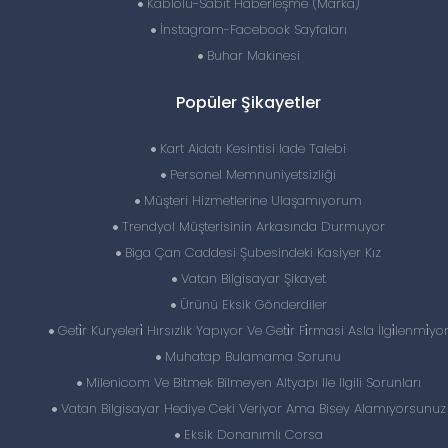
Kablolu-Sabit Haberleşme (Marka)
İnstagram-Facebook Sayfaları
Buhar Makinesi
Popüler Şikayetler
Kart Aidatı Kesintisi Iade Talebi
Personel Memnuniyetsizliği
Müşteri Hizmetlerine Ulaşamıyorum
Trendyol Müşterisinin Arkasında Durmuyor
Biga Çan Caddesi Şubesindeki Kasiyer Kız
Vatan Bilgisayar Şikayet
Ürünü Eksik Gönderdiler
Geti̇r Kuryeleri̇ Hırsızlık Yapıyor Ve Geti̇r Fi̇rmasi Asla İlgi̇lenmi̇yo
Muhatap Bulamama Sorunu
Milenicom Ve Bitmek Bilmeyen Altyapı Ile Ilgili Sorunları
Vatan Bilgisayar Hediye Ceki Veriyor Ama Bisey Alamıyorsunuz
Eksik Donanımlı Corsa