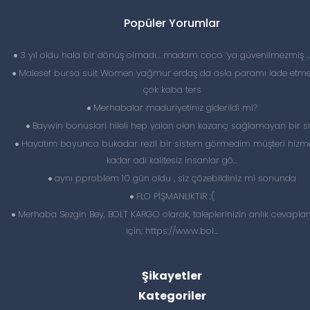
Popüler Yorumlar
3 yıl oldu hala bir dönüş olmadı… madam coco ‘ya güvenilmezmiş 
Malesef bursa suit Women yağmur erdaş da asla paramı iade etme
çok kaba ters
Merhabalar maduriyetiniz giderildi mi?
Baywin bonuslari hileli hep yalan olan kazanç sağlamayan bir si
Hayatım boyunca bukadar rezil bir sistem görmedim müşteri hizme
kadar adi kalitesiz insanlar gö...
aynı pproblem 10 gün oldu , siz çözebildiniz mi sonunda
FLO PİŞMANLIKTIR :(
Merhaba Sezgin Bey, BOLT KARGO olarak, taleplerinizin anlık cevapl
için; https://www.bol...
Şikayetler
Kategoriler