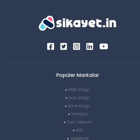
Popüler Markalar
MNG Kargo
Aras Kargo
Sürat Kargo
Trendyol
Türk Telekom
A101
Vodafone