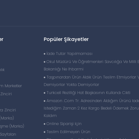
er
Popüler Şikayetler
İade Tutar Yapılmaması
Okul Müdürü Ve Öğretmenleri Savcılığa Ve Milli 
Bakanlığı Ne Ihbarmi
lık
Taşpınardan Ürün Aldık Ürün Teslim Etmiyorlar 
Demiyorlar Yokta Demiyorlar
im Marketler
Turkcell Rezilliği Hat Başkasının Kullandı Cikti
inciri
Amazon .Com Tr. Adresinden Aldığım Ürünü Iad
Istediğim Zaman 2 Kez Kargo Bedeli Ödemek Zor
 Zinciri
Kaldım
(Marka)
Online Siparişi Için
eşme (Marka)
Teslim Edilmeyen Ürün
ayfaları