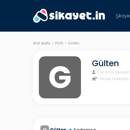
Şikaye
Ana sayfa
> Profil > Gülten
G
Gülten
3 yıl önce Şikayeti
1 Marka Hakkında 
G
Gülten
Sademce