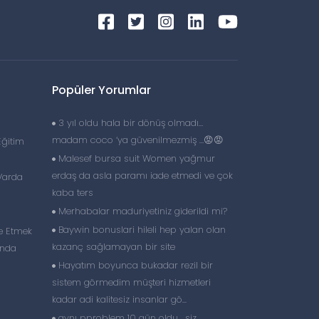
Popüler Yorumlar
3 yıl oldu hala bir dönüş olmadı…
madam coco ‘ya güvenilmezmiş …😡😡
Eğitim
Malesef bursa suit Women yağmur
erdaş da asla paramı iade etmedi ve çok
Varda
kaba ters
Merhabalar maduriyetiniz giderildi mi?
Baywin bonuslari hileli hep yalan olan
e Etmek
kazanç sağlamayan bir site
unda
Hayatım boyunca bukadar rezil bir
sistem görmedim müşteri hizmetleri
kadar adi kalitesiz insanlar gö...
aynı pproblem 10 gün oldu , siz