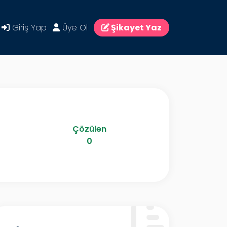
Giriş Yap
Üye Ol
Şikayet Yaz
Çözülen
0