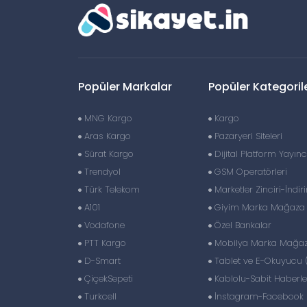
Popüler Markalar
Popüler Kategoril
MNG Kargo
Kargo
Aras Kargo
Pazaryeri Siteleri
Sürat Kargo
Dijital Platform Yayıncı
Trendyol
GSM Operatörleri
Türk Telekom
Marketler Zinciri-İndir
A101
Giyim Marka Mağaza Z
Vodafone
Özel Bankalar
PTT Kargo
Mobilya Marka Mağaza
D-Smart
Tablet ve E-Okuyucu 
ÇiçekSepeti
Kablolu-Sabit Haberl
Turkcell
İnstagram-Facebook S