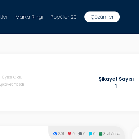
tler
Marka Ringi
Popüler 20
Çözümler
n Üyesi Oldu
Şikayet Sayısı
Şikayet Yazdı
1
801
0
0
0
3 yıl önce