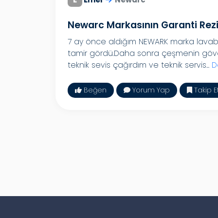
Newarc Markasının Garanti Rezil
7 ay önce aldığım NEWARK marka lavab
tamir gördü.Daha sonra çeşmenin gövdes
teknik sevis çağırdım ve teknik servis...
D
Beğen
Yorum Yap
Takip E