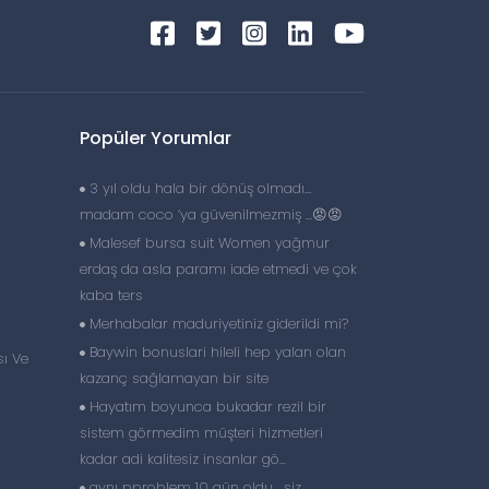
Popüler Yorumlar
3 yıl oldu hala bir dönüş olmadı…
madam coco ‘ya güvenilmezmiş …😡😡
Malesef bursa suit Women yağmur
erdaş da asla paramı iade etmedi ve çok
kaba ters
Merhabalar maduriyetiniz giderildi mi?
Baywin bonuslari hileli hep yalan olan
ı Ve
kazanç sağlamayan bir site
Hayatım boyunca bukadar rezil bir
sistem görmedim müşteri hizmetleri
kadar adi kalitesiz insanlar gö...
aynı pproblem 10 gün oldu , siz