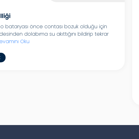
liği
o bataryası önce contası bozuk olduğu için
inden dolabıma su akıttığını bildirip tekrar
evamını Oku
t