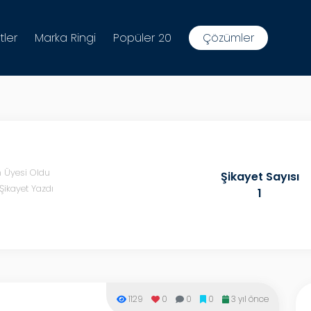
tler
Marka Ringi
Popüler 20
Çözümler
n Üyesi Oldu
Şikayet Sayısı
Şikayet Yazdı
1
1129
0
0
0
3 yıl önce