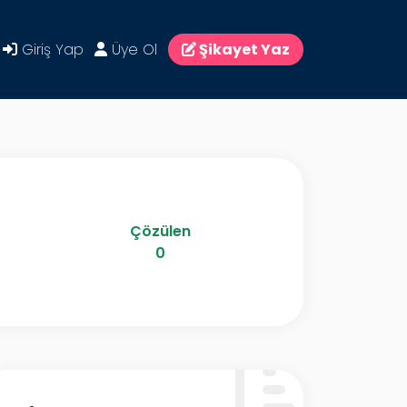
Giriş Yap
Üye Ol
Şikayet Yaz
Çözülen
0