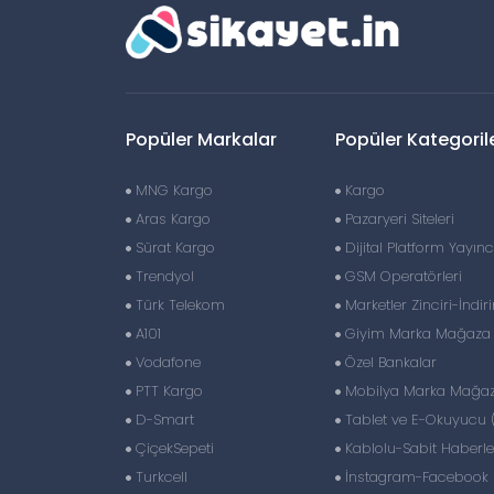
Popüler Markalar
Popüler Kategoril
MNG Kargo
Kargo
Aras Kargo
Pazaryeri Siteleri
Sürat Kargo
Dijital Platform Yayıncı
Trendyol
GSM Operatörleri
Türk Telekom
Marketler Zinciri-İndir
A101
Giyim Marka Mağaza Z
Vodafone
Özel Bankalar
PTT Kargo
Mobilya Marka Mağaza
D-Smart
Tablet ve E-Okuyucu 
ÇiçekSepeti
Kablolu-Sabit Haberl
Turkcell
İnstagram-Facebook S