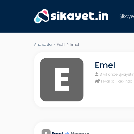
Şikaye
Ana sayfa
> Profil > Emel
E
Emel
3 yıl önce Şikayeti
1 Marka Hakkında 
E
Emel
Newarc