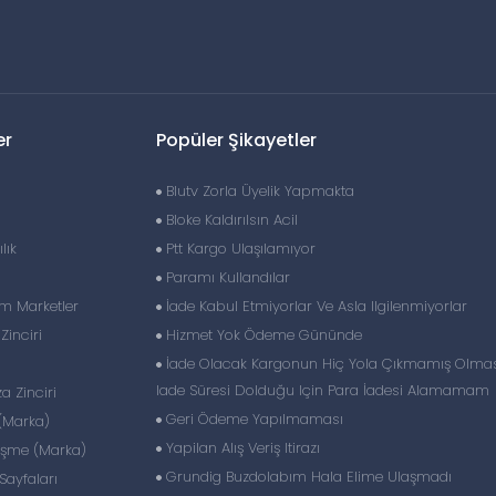
er
Popüler Şikayetler
Blutv Zorla Üyelik Yapmakta
Bloke Kaldırılsın Acil
lık
Ptt Kargo Ulaşılamıyor
Paramı Kullandılar
im Marketler
İade Kabul Etmiyorlar Ve Asla Ilgilenmiyorlar
inciri
Hizmet Yok Ödeme Gününde
İade Olacak Kargonun Hiç Yola Çıkmamış Olmas
Iade Süresi Dolduğu Için Para İadesi Alamamam
 Zinciri
Geri Ödeme Yapılmaması
(Marka)
Yapilan Alış Veriş Itirazı
eşme (Marka)
Grundig Buzdolabım Hala Elime Ulaşmadı
ayfaları