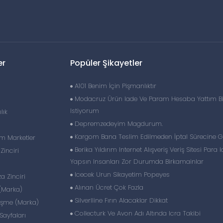
er
Popüler Şikayetler
A101 Benim İçin Pişmanlıktır
Modacruz Ürün Iade Ve Param Hesaba Yattım Bi
Istiyorum
lık
Depremzedeyim Magdurum.
Kargom Bana Teslim Edilmeden İptal Sürecine G
im Marketler
Berika Yıldırım Internet Alışveriş Veriş Sitesi Para 
inciri
Yapsın Insanları Zor Durumda Birkamainlar
Icecek Urun Sikayetim Popeyes
 Zinciri
Alınan Ücret Çok Fazla
(Marka)
Silverlline Fırın Alacaklar Dikkat
eşme (Marka)
Collecturk Ve Avon Adı Altında Icra Takibi
ayfaları