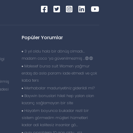
Popüler Yorumlar
3 yıl oldu hala bir dönüş olmadı…
madam coco ‘ya güvenilmezmiş …😡😡
lgi
Malesef bursa suit Women yağmur
erdaş da asla paramı iade etmedi ve çok
kaba ters
irmiş
Merhabalar maduriyetiniz giderildi mi?
Iadesi
Baywin bonuslari hileli hep yalan olan
kazanç sağlamayan bir site
Hayatım boyunca bukadar rezil bir
sistem görmedim müşteri hizmetleri
kadar adi kalitesiz insanlar gö...
aynı pproblem 10 gün oldu , siz