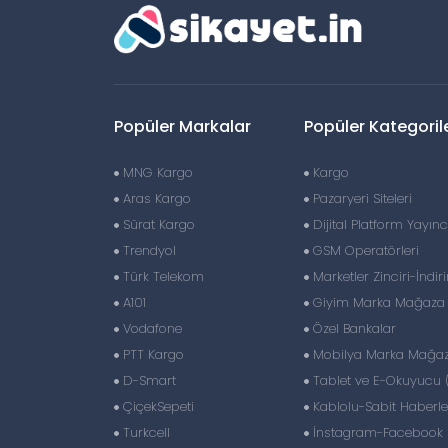
Popüler Markalar
Popüler Kategoril
MNG Kargo
Kargo
Aras Kargo
Pazaryeri Siteleri
Sürat Kargo
Dijital Platform Yayıncı
Trendyol
GSM Operatörleri
Türk Telekom
Marketler Zinciri-İndir
A101
Giyim Marka Mağaza Z
Vodafone
Özel Bankalar
PTT Kargo
Mobilya Marka Mağaza
D-Smart
Tablet ve E-Okuyucu 
ÇiçekSepeti
Kablolu-Sabit Haberl
Turkcell
İnstagram-Facebook S