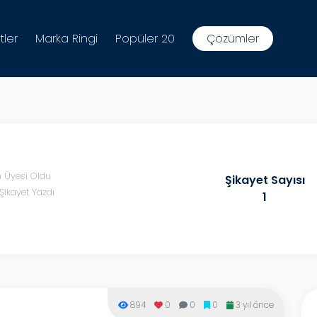
tler
Marka Ringi
Popüler 20
Çözümler
n Üyesi Oldu
Şikayet Sayısı
Şikayet Yazdı
1
894
0
0
0
3 yıl önce