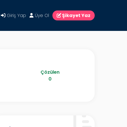
Giriş Yap
Üye Ol
Şikayet Yaz
Çözülen
0