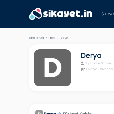
Şikaye
Ana sayfa
> Profil > Derya
D
Derya
3 yıl önce Şikayeti
1 Marka Hakkında 
D
Derya
Türksat Kablo