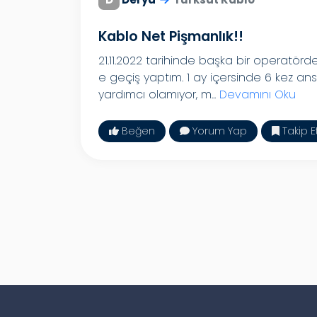
Kablo Net Pişmanlık!!
21.11.2022 tarihinde başka bir operatör
e geçiş yaptım. 1 ay içersinde 6 kez ans
yardımcı olamıyor, m...
Devamını Oku
Beğen
Yorum Yap
Takip E