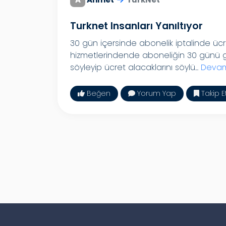
Turknet Insanları Yanıltıyor
30 gün içersinde abonelik iptalinde üc
hizmetlerindende aboneliğin 30 günü g
söyleyip ücret alacaklarını söylü...
Devam
Beğen
Yorum Yap
Takip E