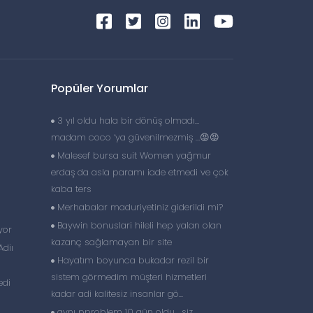
Popüler Yorumlar
3 yıl oldu hala bir dönüş olmadı…
madam coco ‘ya güvenilmezmiş …😡😡
Malesef bursa suit Women yağmur
erdaş da asla paramı iade etmedi ve çok
kaba ters
Merhabalar maduriyetiniz giderildi mi?
Baywin bonuslari hileli hep yalan olan
yor
kazanç sağlamayan bir site
diı
Hayatım boyunca bukadar rezil bir
sistem görmedim müşteri hizmetleri
edi
kadar adi kalitesiz insanlar gö...
aynı pproblem 10 gün oldu , siz