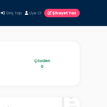
Giriş Yap
Üye Ol
Şikayet Yaz
Çözülen
0