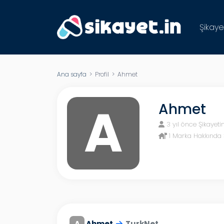
Şikaye
Ana sayfa
> Profil > Ahmet
A
Ahmet
3 yıl önce Şikayeti
1 Marka Hakkında 
A
Ahmet
TurkNet