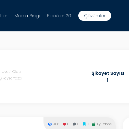
tler
Marka Ringi
Popüler 20
Çözümler
n Üyesi Oldu
Şikayet Sayısı
Şikayet Yazdı
1
908
0
0
0
3 yıl önce