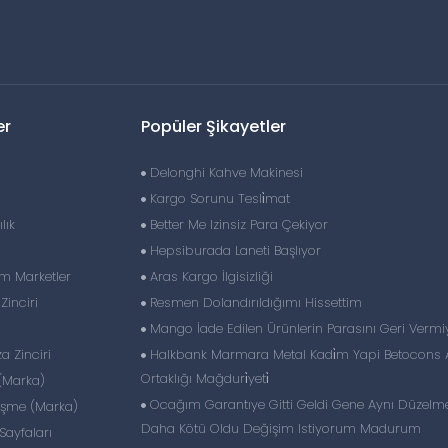
er
Popüler Şikayetler
Delonghi Kahve Makinesi
Kargo Sorunu Tesli̇mat
lık
Better Me Izinsiz Para Çekiyor
Hepsiburada Laneti Başlıyor
im Marketler
Aras Kargo İlgisizliği
inciri
Resmen Dolandırıldığımı Hissettim
Mango İade Edilen Ürünlerin Parasını Geri Vermi
 Zinciri
Halkbank Marmara Metal Kadi̇m Yapi Betocons A
Ortaklığı Mağduri̇yeti̇
(Marka)
Ocağım Garantıye Gitti Geldi Gene Aynı Düzelm
eşme (Marka)
Daha Kötü Oldu Değişim Istiyorum Madurum
ayfaları