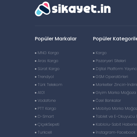
Popüler Markalar
Popüler Kategoril
MNG Kargo
Kargo
Aras Kargo
Pazaryeri Siteleri
Sürat Kargo
Dijital Platform Yayıncı
Trendyol
GSM Operatörleri
Türk Telekom
Marketler Zinciri-İndir
A101
Giyim Marka Mağaza Z
Vodafone
Özel Bankalar
PTT Kargo
Mobilya Marka Mağaza
D-Smart
Tablet ve E-Okuyucu 
ÇiçekSepeti
Kablolu-Sabit Haberl
Turkcell
İnstagram-Facebook S