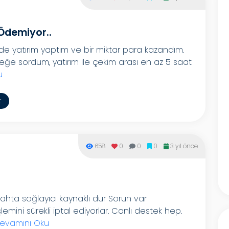
Ödemiyor..
nde yatırım yaptım ve bir miktar para kazandım.
teğe sordum, yatırım ile çekim arası en az 5 saat
u
t
658
0
0
0
3 yıl önce
hta sağlayıcı kaynaklı dur Sorun var
emini sürekli iptal ediyorlar. Canlı destek hep.
evamını Oku