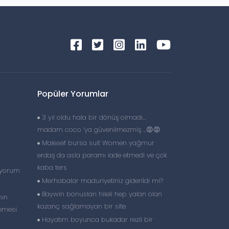
Popüler Yorumlar
3 yıl oldu hala bir dönüş olmadı…
madam coco ‘ya güvenilmezmiş …😡😡
Malesef bursa suit Women yağmur
erdaş da asla paramı iade etmedi ve çok
kaba ters
mıyorum
Merhabalar maduriyetiniz giderildi mi?
Baywin bonuslari hileli hep yalan olan
nın
kazanç sağlamayan bir site
emesi
Hayatım boyunca bukadar rezil bir