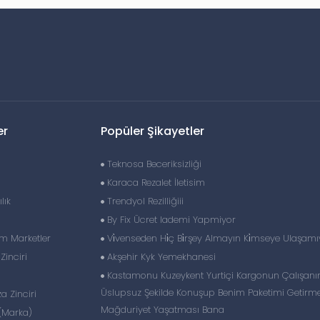
er
Popüler Şikayetler
Teknosa Beceriksizliği
Karaca Rezalet İletisim
lık
Trendyol Rezilliğiii
By Fix Ücret Iademi Yapmiyor
im Marketler
Vi̇venseden Hi̇ç Bi̇rşey Almayın Ki̇mseye Ulaşa
inciri
Akşehir Kyk Yemekhanesi
Kastamonu Kuzeykent Yurtiçi Kargonun Çalışanı
Üslupsuz Şekilde Konuşup Benim Paketimi Getirm
 Zinciri
Mağduriyet Yaşatması Bana
(Marka)