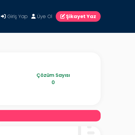
Giriş Yap
Üye Ol
Şikayet Yaz
Çözüm Sayısı
0