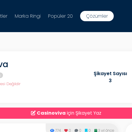
tler
Marka Ringi
Popüler 20
Çözümler
va
Şikayet Sayısı
k
3
esi Değildir
Casinoviva
için Şikayet Yaz
774
0
0
0
3 yıl önce