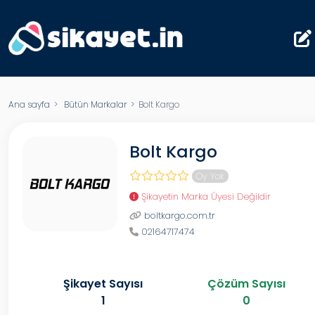
Ana sayfa
>
Bütün Markalar
> Bolt Kargo
Bolt Kargo
Oy Yok
Şikayetin Marka Üyesi Değildir
boltkargo.com.tr
02164717474
Şikayet Sayısı
Çözüm Sayısı
1
0