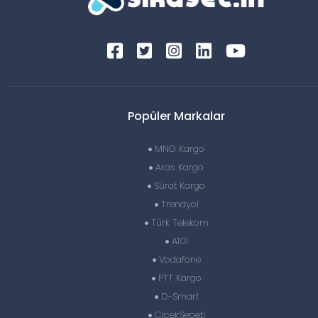
Popüler Markalar
MNG Kargo
Aras Kargo
Sürat Kargo
Trendyol
Türk Telekom
A101
Vodafone
PTT Kargo
D-Smart
ÇiçekSepeti