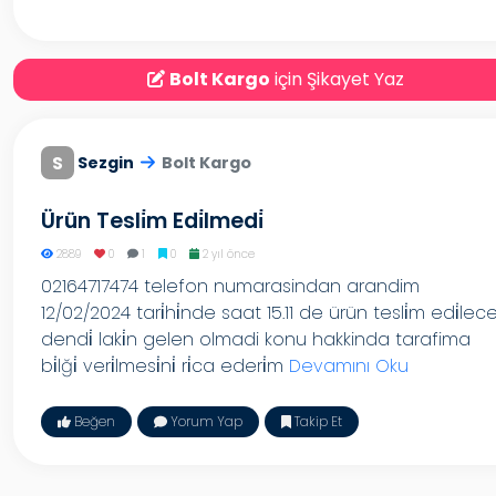
Bolt Kargo
için Şikayet Yaz
S
Sezgin
Bolt Kargo
Ürün Tesli̇m Edi̇lmedi̇
2889
0
1
0
2 yıl önce
02164717474 telefon numarasindan arandim
12/02/2024 tari̇hi̇nde saat 15.11 de ürün tesli̇m edi̇lec
dendi̇ laki̇n gelen olmadi konu hakkinda tarafima
bi̇lği̇ veri̇lmesi̇ni̇ ri̇ca ederi̇m
Devamını Oku
Beğen
Yorum Yap
Takip Et