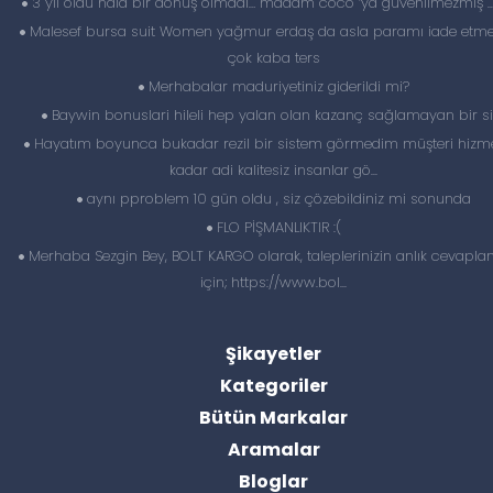
3 yıl oldu hala bir dönüş olmadı… madam coco ‘ya güvenilmezmiş 
Malesef bursa suit Women yağmur erdaş da asla paramı iade etme
çok kaba ters
Merhabalar maduriyetiniz giderildi mi?
Baywin bonuslari hileli hep yalan olan kazanç sağlamayan bir si
Hayatım boyunca bukadar rezil bir sistem görmedim müşteri hizme
kadar adi kalitesiz insanlar gö...
aynı pproblem 10 gün oldu , siz çözebildiniz mi sonunda
FLO PİŞMANLIKTIR :(
Merhaba Sezgin Bey, BOLT KARGO olarak, taleplerinizin anlık cevapl
için; https://www.bol...
Şikayetler
Kategoriler
Bütün Markalar
Aramalar
Bloglar