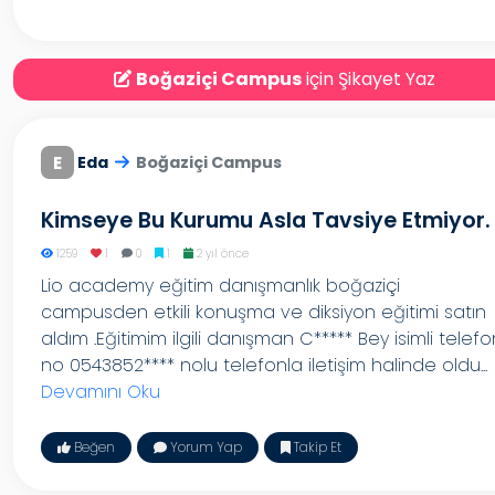
Boğaziçi Campus
için Şikayet Yaz
E
Eda
Boğaziçi Campus
Kimseye Bu Kurumu Asla Tavsiye Etmiyor.
1259
1
0
1
2 yıl önce
Lio academy eğitim danışmanlık boğaziçi
campusden etkili konuşma ve diksiyon eğitimi satın
aldım .Eğitimim ilgili danışman C***** Bey isimli telefo
no 0543852**** nolu telefonla iletişim halinde oldu...
Devamını Oku
Beğen
Yorum Yap
Takip Et