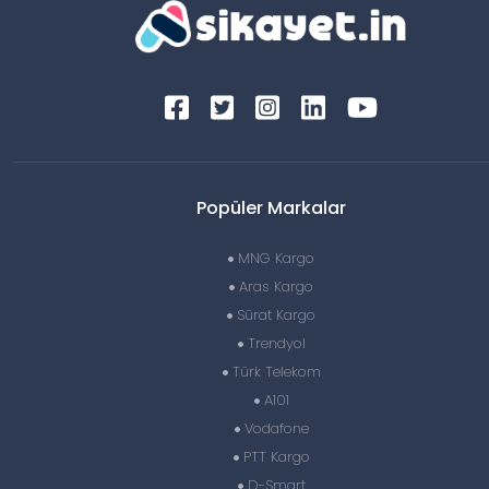
Popüler Markalar
MNG Kargo
Aras Kargo
Sürat Kargo
Trendyol
Türk Telekom
A101
Vodafone
PTT Kargo
D-Smart