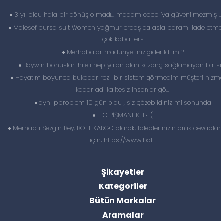
3 yıl oldu hala bir dönüş olmadı… madam coco ‘ya güvenilmezmiş 
Malesef bursa suit Women yağmur erdaş da asla paramı iade etme
çok kaba ters
Merhabalar maduriyetiniz giderildi mi?
Baywin bonuslari hileli hep yalan olan kazanç sağlamayan bir si
Hayatım boyunca bukadar rezil bir sistem görmedim müşteri hizme
kadar adi kalitesiz insanlar gö...
aynı pproblem 10 gün oldu , siz çözebildiniz mi sonunda
FLO PİŞMANLIKTIR :(
Merhaba Sezgin Bey, BOLT KARGO olarak, taleplerinizin anlık cevapl
için; https://www.bol...
Şikayetler
Kategoriler
Bütün Markalar
Aramalar