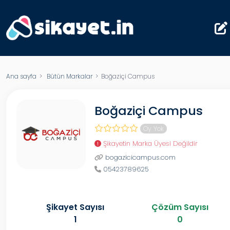
Ana sayfa
>
Bütün Markalar
> Boğaziçi Campus
Boğaziçi Campus
Oy Yok
Şikayetin Marka Üyesi Değildir
bogazicicampus.com
05423789625
Şikayet Sayısı
Çözüm Sayısı
1
0