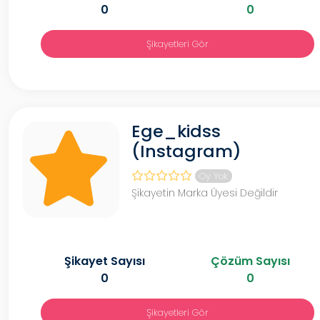
0
0
Şikayetleri Gör
Ege_kidss
(Instagram)
Oy Yok
Şikayetin Marka Üyesi Değildir
Şikayet Sayısı
Çözüm Sayısı
0
0
Şikayetleri Gör