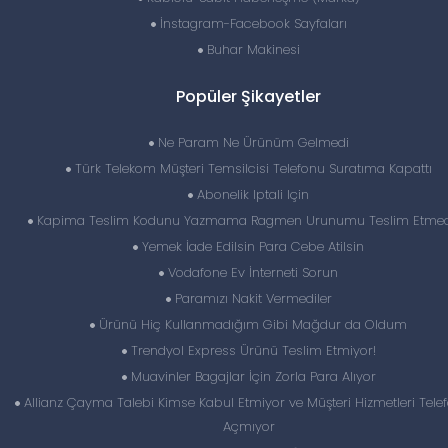
İnstagram-Facebook Sayfaları
Buhar Makinesi
Popüler Şikayetler
Ne Param Ne Ürünüm Gelmedi
Türk Telekom Müşteri Temsilcisi Telefonu Suratıma Kapattı
Abonelik Iptali Için
Kapima Teslim Kodunu Yazmama Ragmen Urunumu Teslim Etmedi
Yemek İade Edilsin Para Cebe Atilsin
Vodafone Ev İnterneti Sorun
Paramızı Nakit Vermediler
Ürünü Hiç Kullanmadığım Gibi Mağdur da Oldum
Trendyol Express Ürünü Teslim Etmiyor!
Muavinler Bagajlar İçin Zorla Para Alıyor
Allianz Çayma Talebi Kimse Kabul Etmiyor ve Müşteri Hizmetleri Telef
Açmıyor