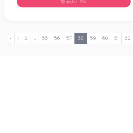
Şikayetleri Gör
‹
1
2
...
55
56
57
58
59
60
61
62