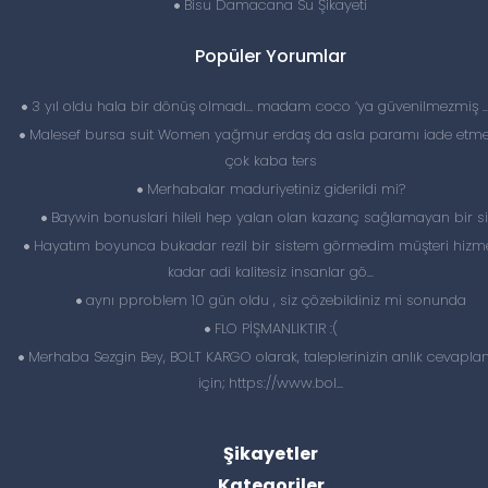
Bisu Damacana Su Şikayeti
Popüler Yorumlar
3 yıl oldu hala bir dönüş olmadı… madam coco ‘ya güvenilmezmiş 
Malesef bursa suit Women yağmur erdaş da asla paramı iade etme
çok kaba ters
Merhabalar maduriyetiniz giderildi mi?
Baywin bonuslari hileli hep yalan olan kazanç sağlamayan bir si
Hayatım boyunca bukadar rezil bir sistem görmedim müşteri hizme
kadar adi kalitesiz insanlar gö...
aynı pproblem 10 gün oldu , siz çözebildiniz mi sonunda
FLO PİŞMANLIKTIR :(
Merhaba Sezgin Bey, BOLT KARGO olarak, taleplerinizin anlık cevapl
için; https://www.bol...
Şikayetler
Kategoriler