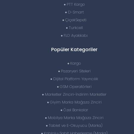
PTT Kargo
D-Smart
ÇiçekSepeti
Turkcell
FLO Ayakkabı
Popüler Kategoriler
Kargo
Pazaryeri Siteleri
Dijital Platform Yayıncılık
GSM Operatörleri
Marketler Zinciri-İndirim Marketler
Giyim Marka Mağaza Zinciri
Özel Bankalar
Mobilya Marka Mağaza Zinciri
Tablet ve E-Okuyucu (Marka)
Kablolu-Sabit Haberleşme (Marka)