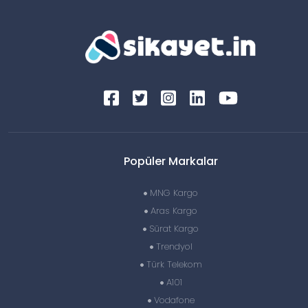
Popüler Markalar
MNG Kargo
Aras Kargo
Sürat Kargo
Trendyol
Türk Telekom
A101
Vodafone