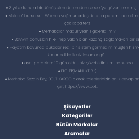
3 yıl oldu hala bir dönüş olmadı… madam coco ‘ya güvenilmezmiş 
Malesef bursa suit Women yağmur erdaş da asla paramı iade etme
çok kaba ters
Merhabalar maduriyetiniz giderildi mi?
Baywin bonuslari hileli hep yalan olan kazanç sağlamayan bir si
Hayatım boyunca bukadar rezil bir sistem görmedim müşteri hizme
kadar adi kalitesiz insanlar gö...
aynı pproblem 10 gün oldu , siz çözebildiniz mi sonunda
FLO PİŞMANLIKTIR :(
Merhaba Sezgin Bey, BOLT KARGO olarak, taleplerinizin anlık cevapl
için; https://www.bol...
Şikayetler
Kategoriler
Bütün Markalar
Aramalar