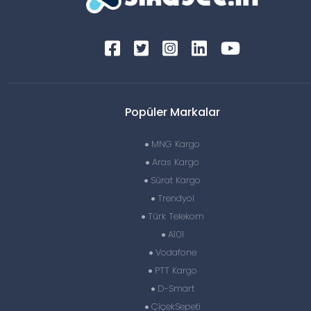
Popüler Markalar
MNG Kargo
Aras Kargo
Sürat Kargo
Trendyol
Türk Telekom
A101
Vodafone
PTT Kargo
D-Smart
ÇiçekSepeti