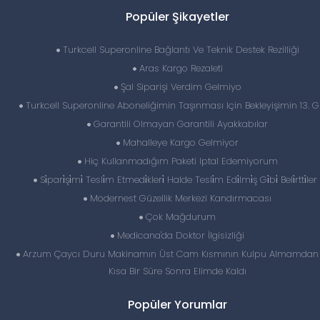
Popüler Şikayetler
Turkcell Superonline Bağlantı Ve Teknik Destek Rezilliği
Aras Kargo Rezaleti
Şal Siparişi Verdim Gelmiyo
Turkcell Superonline Aboneliğimin Taşınması Için Bekleyişimin 13. 
Garantili Olmayan Garantili Ayakkabılar
Mahalleye Kargo Gelmiyor
Hiç Kullanmadığım Paketi Iptal Edemiyorum
Si̇pari̇şi̇mi̇ Tesli̇m Etmedi̇kleri̇ Halde Tesli̇m Edi̇lmi̇ş Gi̇bi̇ Beli̇rtti̇ler 
Modernest Güzellik Merkezi Kandırmacası
Çok Mağdurum
Medicana'da Doktor İlgisizliği
Arzum Çaycı Duru Makinamın Üst Cam Kısmının Kulpu Almamdan
Kısa Bir Süre Sonra Elimde Kaldı
Popüler Yorumlar